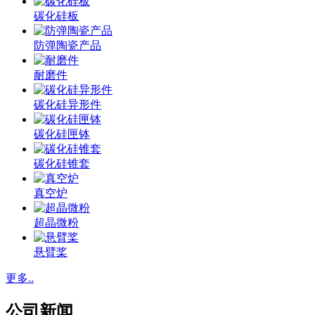
碳化硅板
防弹陶瓷产品
耐磨件
碳化硅异形件
碳化硅匣钵
碳化硅锥套
真空炉
超晶微粉
悬臂桨
更多..
公司新闻