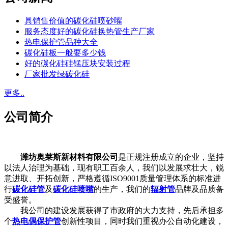
具销售价值的碳化硅喷砂嘴
服务态度好的碳化硅换热管生产厂家
热电保护管品种大全
碳化硅板一般要多少钱
好的碳化硅硅锰压块安装过程
厂家批发绿碳化硅
更多..
公司简介
潍坊奥莱斯新材料有限公司
是正规注册成立的企业，坚持
以法人治理为基础，现有职工百余人，我们以发展求壮大，锐
意进取、开拓创新，严格遵循ISO9001质量管理体系的标准进
行
碳化硅管
及
碳化硅喷嘴
的生产，我们的
辐射管
品牌及品质备
受盛誉。
我公司的建设发展获得了市政府的大力支持，先后承担多
个
热电偶保护管
创新性项目，同时我们重视办公自动化建设，