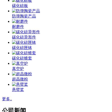
碳化硅板
防弹陶瓷产品
耐磨件
碳化硅异形件
碳化硅匣钵
碳化硅锥套
真空炉
超晶微粉
悬臂桨
更多..
公司新闻