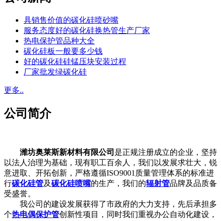
具销售价值的碳化硅喷砂嘴
服务态度好的碳化硅换热管生产厂家
热电保护管品种大全
碳化硅板一般要多少钱
好的碳化硅硅锰压块安装过程
厂家批发绿碳化硅
更多..
公司简介
潍坊奥莱斯新材料有限公司
是正规注册成立的企业，坚持
以法人治理为基础，现有职工百余人，我们以发展求壮大，锐
意进取、开拓创新，严格遵循ISO9001质量管理体系的标准进
行
碳化硅管
及
碳化硅喷嘴
的生产，我们的
辐射管
品牌及品质备
受盛誉。
我公司的建设发展获得了市政府的大力支持，先后承担多
个
热电偶保护管
创新性项目，同时我们重视办公自动化建设，