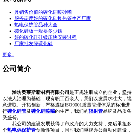
具销售价值的碳化硅喷砂嘴
服务态度好的碳化硅换热管生产厂家
热电保护管品种大全
碳化硅板一般要多少钱
好的碳化硅硅锰压块安装过程
厂家批发绿碳化硅
更多..
公司简介
潍坊奥莱斯新材料有限公司
是正规注册成立的企业，坚持
以法人治理为基础，现有职工百余人，我们以发展求壮大，锐
意进取、开拓创新，严格遵循ISO9001质量管理体系的标准进
行
碳化硅管
及
碳化硅喷嘴
的生产，我们的
辐射管
品牌及品质备
受盛誉。
我公司的建设发展获得了市政府的大力支持，先后承担多
个
热电偶保护管
创新性项目，同时我们重视办公自动化建设，