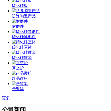
碳化硅板
防弹陶瓷产品
耐磨件
碳化硅异形件
碳化硅匣钵
碳化硅锥套
真空炉
超晶微粉
悬臂桨
更多..
公司新闻