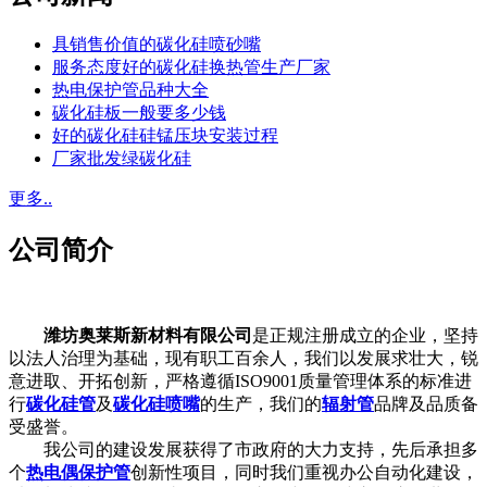
具销售价值的碳化硅喷砂嘴
服务态度好的碳化硅换热管生产厂家
热电保护管品种大全
碳化硅板一般要多少钱
好的碳化硅硅锰压块安装过程
厂家批发绿碳化硅
更多..
公司简介
潍坊奥莱斯新材料有限公司
是正规注册成立的企业，坚持
以法人治理为基础，现有职工百余人，我们以发展求壮大，锐
意进取、开拓创新，严格遵循ISO9001质量管理体系的标准进
行
碳化硅管
及
碳化硅喷嘴
的生产，我们的
辐射管
品牌及品质备
受盛誉。
我公司的建设发展获得了市政府的大力支持，先后承担多
个
热电偶保护管
创新性项目，同时我们重视办公自动化建设，