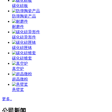
碳化硅板
防弹陶瓷产品
耐磨件
碳化硅异形件
碳化硅匣钵
碳化硅锥套
真空炉
超晶微粉
悬臂桨
更多..
公司新闻