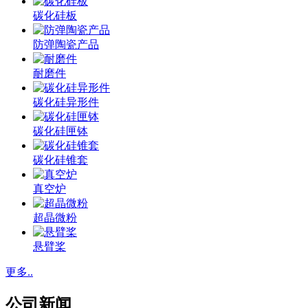
碳化硅板
防弹陶瓷产品
耐磨件
碳化硅异形件
碳化硅匣钵
碳化硅锥套
真空炉
超晶微粉
悬臂桨
更多..
公司新闻