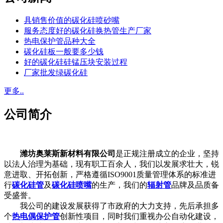
具销售价值的碳化硅喷砂嘴
服务态度好的碳化硅换热管生产厂家
热电保护管品种大全
碳化硅板一般要多少钱
好的碳化硅硅锰压块安装过程
厂家批发绿碳化硅
更多..
公司简介
潍坊奥莱斯新材料有限公司
是正规注册成立的企业，坚持
以法人治理为基础，现有职工百余人，我们以发展求壮大，锐
意进取、开拓创新，严格遵循ISO9001质量管理体系的标准进
行
碳化硅管
及
碳化硅喷嘴
的生产，我们的
辐射管
品牌及品质备
受盛誉。
我公司的建设发展获得了市政府的大力支持，先后承担多
个
热电偶保护管
创新性项目，同时我们重视办公自动化建设，